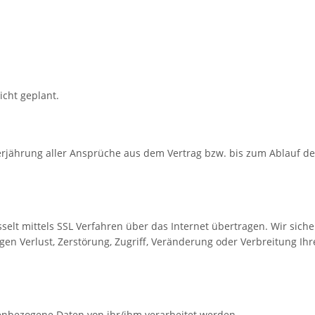
icht geplant.
rjährung aller Ansprüche aus dem Vertrag bzw. bis zum Ablauf de
elt mittels SSL Verfahren über das Internet übertragen. Wir sic
n Verlust, Zerstörung, Zugriff, Veränderung oder Verbreitung Ih
enbezogene Daten von ihr/ihm verarbeitet werden.