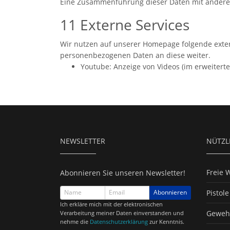
Eine Zusammenführung dieser Daten mit andere
11 Externe Services
Wir nutzen auf unserer Homepage folgende exter
personenbezogenen Daten an diese weiter.
Youtube: Anzeige von Videos (im erweiter
NEWSLETTER
NÜTZL
Freie 
Abonnieren Sie unseren Newsletter!
Pistol
Abonnieren
Ich erkläre mich mit der elektronischen
Geweh
Verarbeitung meiner Daten einverstanden und
nehme die
Datenschutzerklärung
zur Kenntnis.