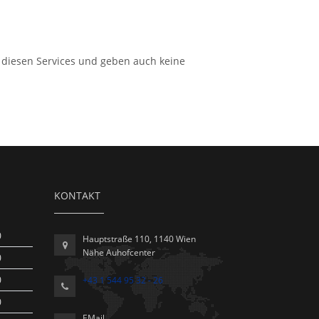
 diesen Services und geben auch keine
KONTAKT
0
Hauptstraße 110, 1140 Wien
Nähe Auhofcenter
0
0
+43 1 544 95 32 - 26
0
EMail