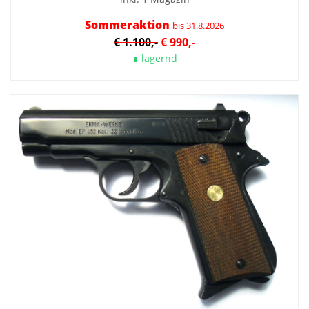
Sommeraktion
bis 31.8.2026
€ 1.100,-
€ 990,-
∎ lagernd